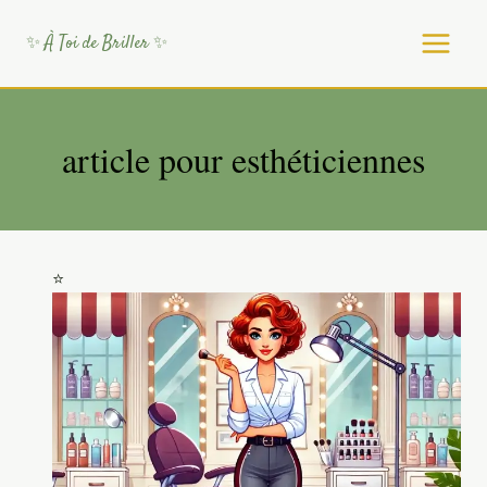
Aller
au
✨ À Toi de Briller ✨
contenu
article pour esthéticiennes