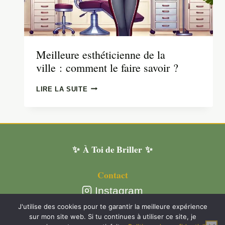
Meilleure esthéticienne de la
ville : comment le faire savoir ?
MEILLEURE
LIRE LA SUITE
ESTHÉTICIENNE
DE
LA
VILLE : COMMENT
LE
✨ À Toi de Briller ✨
FAIRE
SAVOIR ?
Contact
Instagram
Plan du site
J'utilise des cookies pour te garantir la meilleure expérience
sur mon site web. Si tu continues à utiliser ce site, je