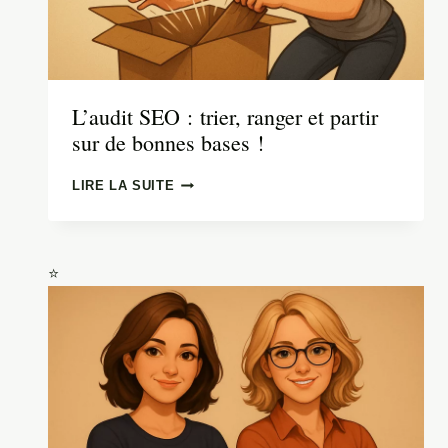
L’audit SEO : trier, ranger et partir
sur de bonnes bases !
L’AUDIT
LIRE LA SUITE
SEO : TRIER,
RANGER
ET
PARTIR
SUR
DE
BONNES
BASES !