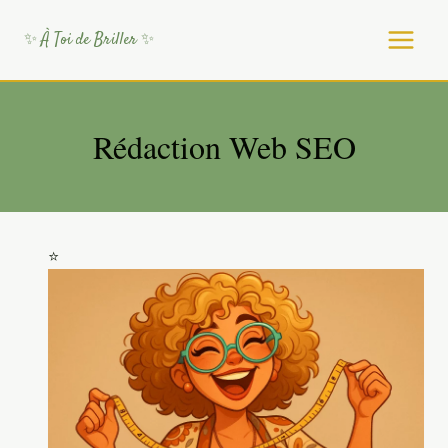
Aller
au
✨ À Toi de Briller ✨
contenu
Rédaction Web SEO