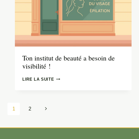
Ton institut de beauté a besoin de
visibilité !
TON
LIRE LA SUITE
INSTITUT
DE
BEAUTÉ
A
Navigation
Page
1
2
BESOIN
de
DE
suivante
page
VISIBILITÉ !