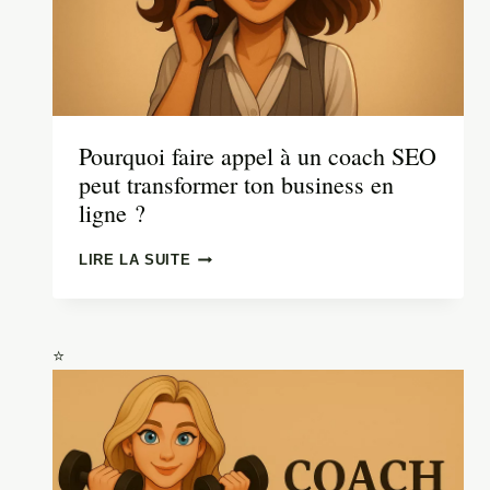
Pourquoi faire appel à un coach SEO
peut transformer ton business en
ligne ?
POURQUOI
LIRE LA SUITE
FAIRE
APPEL
À
UN
COACH
SEO
PEUT
TRANSFORMER
TON
BUSINESS