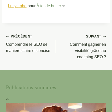
Lucy Lobo
pour
À toi de briller
✨
Navigation
PRÉCÉDENT
SUIVANT
de
Comprendre le SEO de
Comment gagner en
l’article
manière claire et concise
visibilité grâce au
coaching SEO ?
Publications similaires