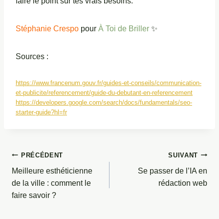
faire le point sur tes vrais besoins.
Stéphanie Crespo
pour
À Toi de Briller
✨
Sources :
https://www.francenum.gouv.fr/guides-et-conseils/communication-
et-publicite/referencement/guide-du-debutant-en-referencement
https://developers.google.com/search/docs/fundamentals/seo-
starter-guide?hl=fr
Navigation
PRÉCÉDENT
SUIVANT
de
Meilleure esthéticienne
Se passer de l’IA en
l’article
de la ville : comment le
rédaction web
faire savoir ?