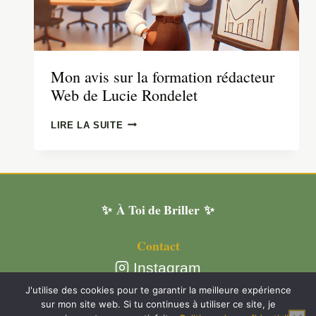
Mon avis sur la formation rédacteur
Web de Lucie Rondelet
MON
LIRE LA SUITE
AVIS
SUR
LA
FORMATION
RÉDACTEUR
✨ À Toi de Briller ✨
WEB
DE
LUCIE
Contact
RONDELET
Instagram
Plan du site
J'utilise des cookies pour te garantir la meilleure expérience
sur mon site web. Si tu continues à utiliser ce site, je