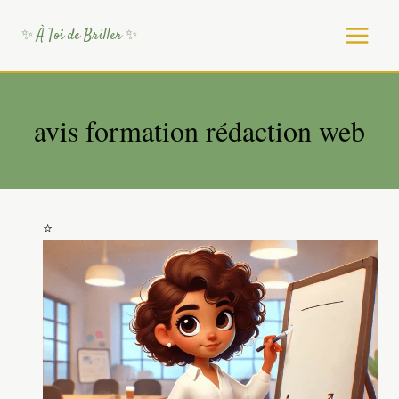
Aller
au
✨ À Toi de Briller ✨
contenu
avis formation rédaction web