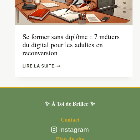
Se former sans diplôme : 7 métiers
du digital pour les adultes en
reconversion
SE
LIRE LA SUITE
FORMER
SANS
DIPLÔME : 7
MÉTIERS
DU
✨ À Toi de Briller ✨
DIGITAL
POUR
LES
Contact
ADULTES
EN
Instagram
RECONVERSION
Plan du site