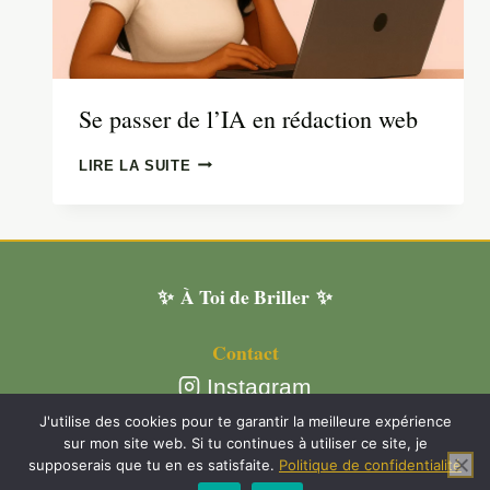
Se passer de l’IA en rédaction web
SE
LIRE LA SUITE
PASSER
DE
L’IA
EN
RÉDACTION
✨ À Toi de Briller ✨
WEB
Contact
Instagram
Plan du site
J'utilise des cookies pour te garantir la meilleure expérience
sur mon site web. Si tu continues à utiliser ce site, je
supposerais que tu en es satisfaite.
Politique de confidentialité
Mentions légales et politique de confidentialité