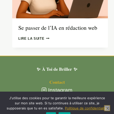
Se passer de l’IA en rédaction web
SE
LIRE LA SUITE
PASSER
DE
L’IA
EN
RÉDACTION
✨ À Toi de Briller ✨
WEB
Contact
Instagram
Plan du site
J'utilise des cookies pour te garantir la meilleure expérience
sur mon site web. Si tu continues à utiliser ce site, je
supposerais que tu en es satisfaite.
Politique de confidentialité
Mentions légales et politique de confidentialité